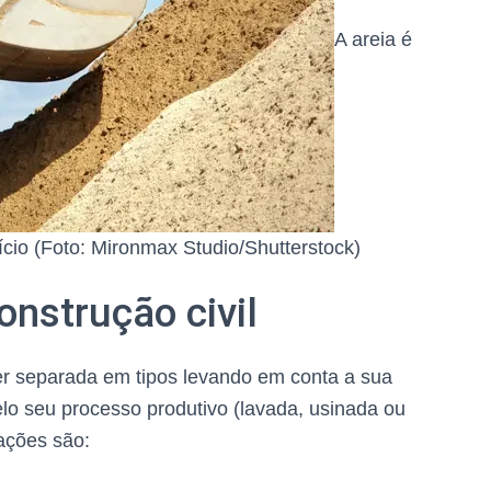
A areia é
ício (Foto: Mironmax Studio/Shutterstock)
onstrução civil
 ser separada em tipos levando em conta a sua
elo seu processo produtivo (lavada, usinada ou
cações são: