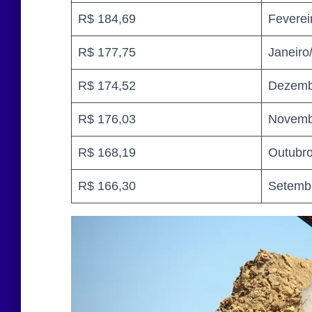
R$ 184,69
Feverei
R$ 177,75
Janeiro
R$ 174,52
Dezemb
R$ 176,03
Novemb
R$ 168,19
Outubr
R$ 166,30
Setemb