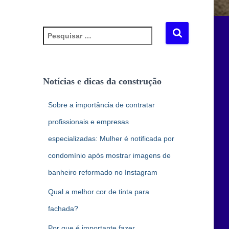
P
e
s
q
u
Notícias e dicas da construção
i
s
Sobre a importância de contratar
a
r
profissionais e empresas
p
especializadas: Mulher é notificada por
o
r
condomínio após mostrar imagens de
:
banheiro reformado no Instagram
Qual a melhor cor de tinta para
fachada?
Por que é importante fazer