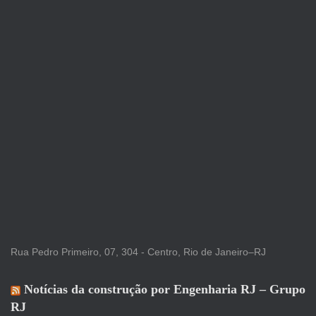
u
i
s
a
r
p
o
r
:
Rua Pedro Primeiro, 07, 304 - Centro, Rio de Janeiro–RJ
Notícias da construção por Engenharia RJ – Grupo
RJ