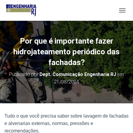
A
L
T
E
R
Por que é importante fazer
N
A
hidrojateamento periódico das
R
N
fachadas?
A
V
Publicado por
Dept. Comunicação Engenharia RJ
em
E
21/08/2024
G
A
Ç
Ã
O
Tudo o que você precisa saber sobre lavagem de fachadas
e alvenarias externas, normas, pressões e
recomendações.