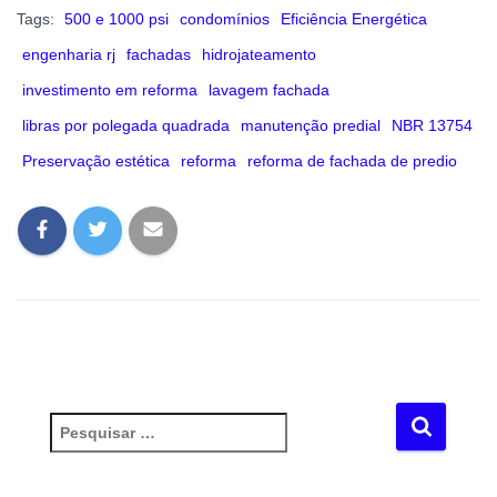
Tags:
500 e 1000 psi
condomínios
Eficiência Energética
engenharia rj
fachadas
hidrojateamento
investimento em reforma
lavagem fachada
libras por polegada quadrada
manutenção predial
NBR 13754
Preservação estética
reforma
reforma de fachada de predio
P
e
s
q