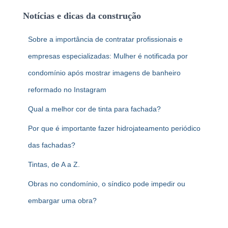
u
Notícias e dicas da construção
i
s
Sobre a importância de contratar profissionais e
a
r
empresas especializadas: Mulher é notificada por
p
condomínio após mostrar imagens de banheiro
o
r
reformado no Instagram
:
Qual a melhor cor de tinta para fachada?
Por que é importante fazer hidrojateamento periódico
das fachadas?
Tintas, de A a Z.
Obras no condomínio, o síndico pode impedir ou
embargar uma obra?